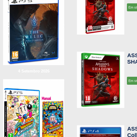
Em s
AS
SHA
4 Setembro 2026
Em s
ASS
Col