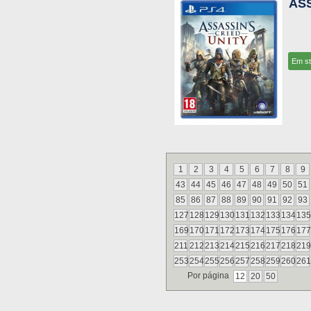
AS
Em s
1
2
3
4
5
6
7
8
9
43
44
45
46
47
48
49
50
51
85
86
87
88
89
90
91
92
93
127
128
129
130
131
132
133
134
135
169
170
171
172
173
174
175
176
177
211
212
213
214
215
216
217
218
219
253
254
255
256
257
258
259
260
261
Por página
12
20
50