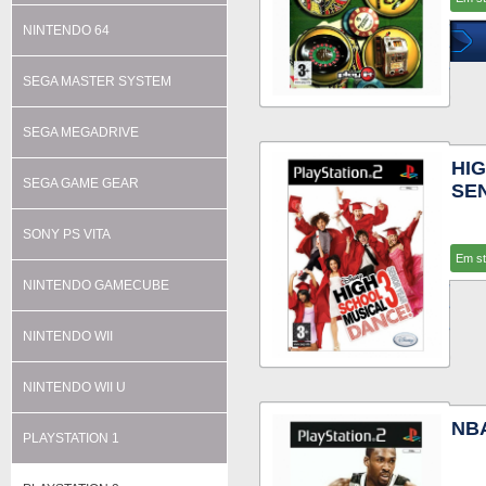
NINTENDO 64
SEGA MASTER SYSTEM
SEGA MEGADRIVE
HI
SEGA GAME GEAR
SE
SONY PS VITA
Em s
NINTENDO GAMECUBE
NINTENDO WII
NINTENDO WII U
NBA
PLAYSTATION 1