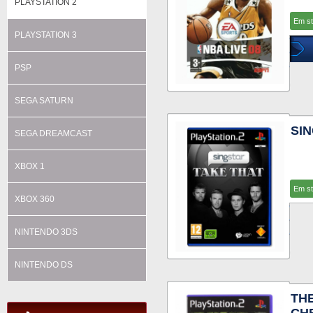
PLAYSTATION 2
Em s
PLAYSTATION 3
PSP
SEGA SATURN
SIN
SEGA DREAMCAST
XBOX 1
Em s
XBOX 360
NINTENDO 3DS
NINTENDO DS
TH