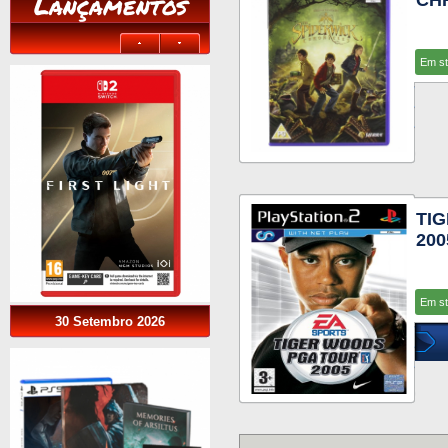
Lançamentos
CH
Em s
TI
200
Em s
30 Setembro 2026