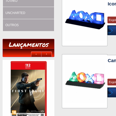
TOTAKU
Ico
UNCHARTED
Esgo
OUTROS
Lançamentos
Can
Esgo