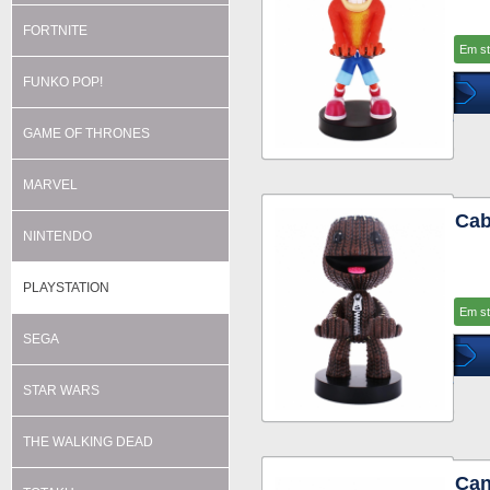
FORTNITE
Em s
FUNKO POP!
GAME OF THRONES
MARVEL
Cab
NINTENDO
PLAYSTATION
Em s
SEGA
STAR WARS
THE WALKING DEAD
Can