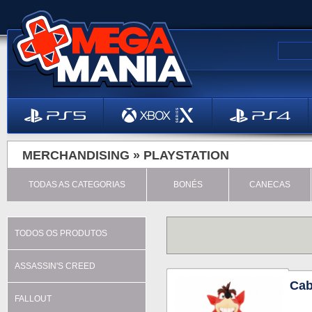
MERCHANDISING »
PLAYSTATION
TODAS AS CATEGORIAS
BONÉS
CANECAS
TODOS OS PRODUTOS
ASSASSIN'S CREED
Cab
FALLOUT