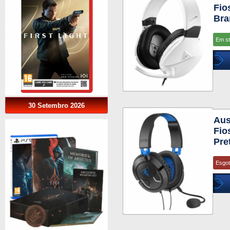
Fio
Bra
Em s
30 Setembro 2026
Aus
Fio
Pre
Esgo