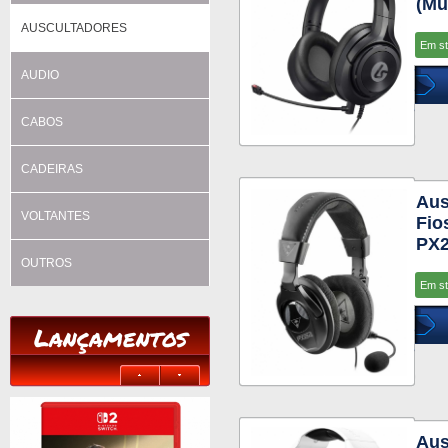
(Mu
AUSCULTADORES
Em s
AUDIO
CABOS
CADEIRAS
Aus
VOLTANTES
Fio
PX2
OUTROS
Em s
Lançamentos
Aus