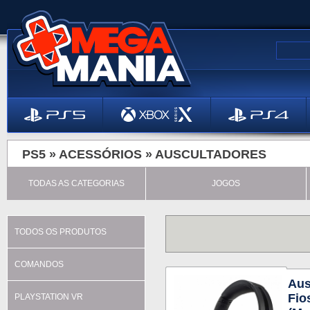
PS5 »
ACESSÓRIOS
»
AUSCULTADORES
TODAS AS CATEGORIAS
JOGOS
TODOS OS PRODUTOS
COMANDOS
Aus
Fio
PLAYSTATION VR