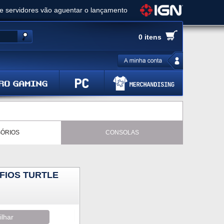
ue servidores vão aguentar o lançamento
es de cópias e vai receber novo conteúdo
0 itens
Ghost of Yotei - Análise
 Gear Solid Delta: Snake Eater - Análise
a anuncia livestream para o Fallout Day
ÓRIOS
CONSOLAS
FIOS TURTLE
ilhar