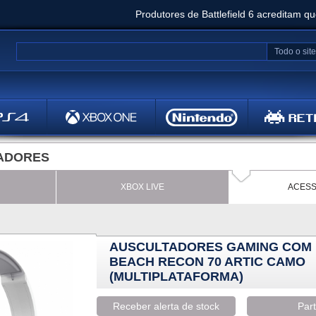
Produtores de Battlefield 6 acreditam q
Clair Obscur: Expedition 33 já vendeu 5 milhõ
Todo o site
Metal
Bethesd
ADORES
XBOX LIVE
ACESS
AUSCULTADORES GAMING COM 
BEACH RECON 70 ARTIC CAMO
(MULTIPLATAFORMA)
Receber alerta de stock
Part