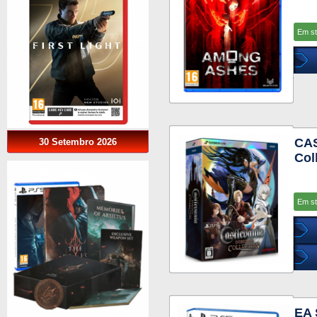
Em s
CA
30 Setembro 2026
Col
Em s
EA 