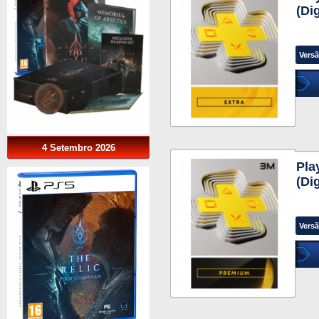
(Di
Versã
4 Setembro 2026
Pla
(Di
Versã