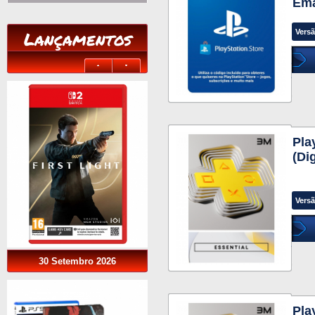
Ema
Lançamentos
Versã
Pla
(Di
Versã
30 Setembro 2026
Pla