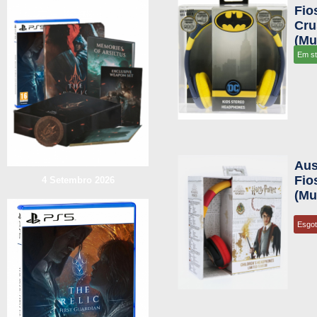
Fio
Cru
(Mu
Em s
Aus
Fio
4 Setembro 2026
(Mu
Esgo