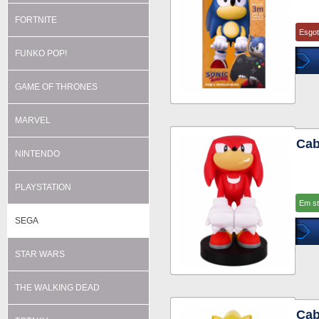
FORTNITE
Esgo
FUNKO POP!
GAME OF THRONES
MARVEL
Cab
NINTENDO
PLAYSTATION
Em s
SEGA
STAR WARS
THE WALKING DEAD
Cab