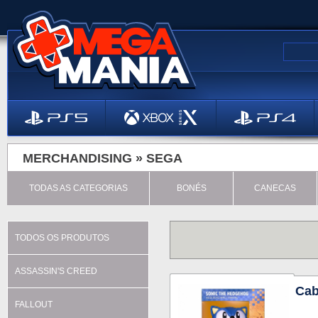
MERCHANDISING »
SEGA
TODAS AS CATEGORIAS
BONÉS
CANECAS
TODOS OS PRODUTOS
ASSASSIN'S CREED
Cab
FALLOUT