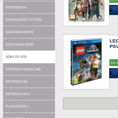
NINTENDO 64
SEGA MASTER SYSTEM
SEGA MEGADRIVE
LE
SEGA GAME GEAR
PSV
SONY PS VITA
Em s
NINTENDO GAMECUBE
NINTENDO WII
NINTENDO WII U
PLAYSTATION 1