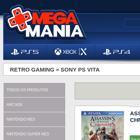
RETRO GAMING »
SONY PS VITA
TODOS OS PRODUTOS
ARCADE
AS
CH
NINTENDO NES
NINTENDO SUPER NES
Em s