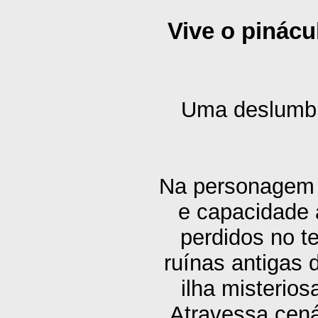
Vive o pinác
Uma deslumbr
Na personagem de
e capacidade a
perdidos no 
ruínas antigas 
ilha misterio
Atravessa cená