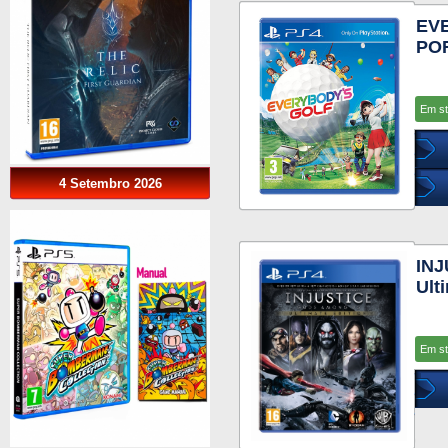
EV
PO
Em s
4 Setembro 2026
IN
Ult
Em s