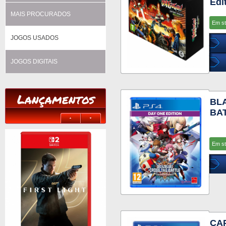
Edi
MAIS PROCURADOS
Em s
JOGOS USADOS
JOGOS DIGITAIS
Lançamentos
BL
BAT
Em s
CAP