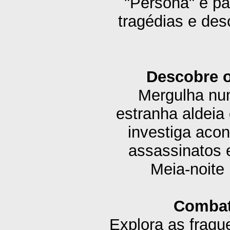
"Persona" e pa
tragédias e des
Descobre o
Mergulha num
estranha aldeia
investiga aco
assassinatos 
Meia-noite 
Combat
Explora as fraque