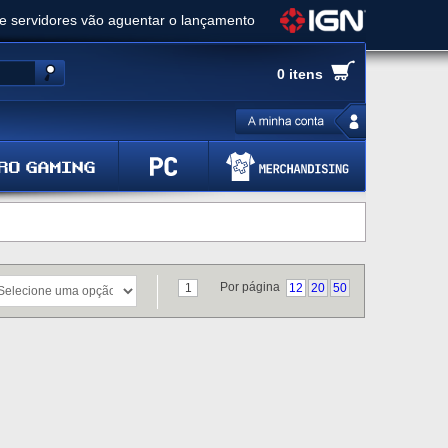
ue servidores vão aguentar o lançamento
es de cópias e vai receber novo conteúdo
0 itens
Ghost of Yotei - Análise
 Gear Solid Delta: Snake Eater - Análise
a anuncia livestream para o Fallout Day
Por página
1
12
20
50