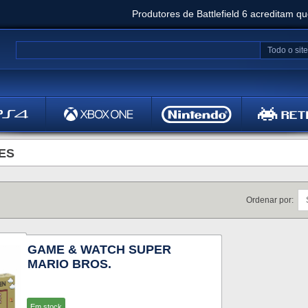
Produtores de Battlefield 6 acreditam q
Clair Obscur: Expedition 33 já vendeu 5 milhõ
Todo o site
Metal
Bethesd
ES
Ordenar por:
GAME & WATCH SUPER
MARIO BROS.
Em stock