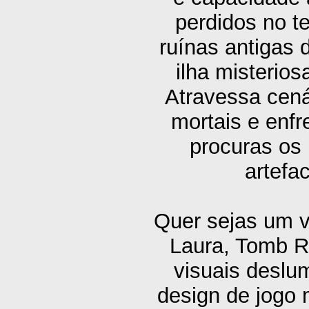
perdidos no 
ruínas antigas 
ilha misterio
Atravessa cená
mortais e enfr
procuras os
artefa
Quer sejas um v
Laura, Tomb Ra
visuais deslu
design de jogo