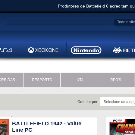
Produtores de Battlefield 6 acreditam q
Clair Obscur: Expedition 33 já vendeu 5 milhõ
Todo o site
Metal
Bethesd
ORRIDAS
DESPORTO
LUTA
RPG'S
Ordenar por:
BATTLEFIELD 1942 - Value
Line PC