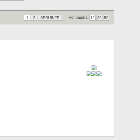
Por página
1
2
SEGUINTE
12
20
50