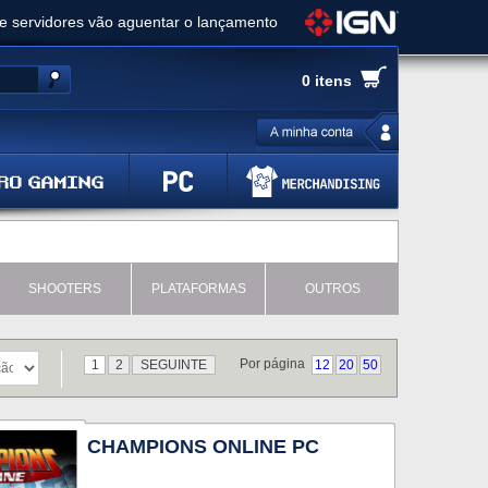
ue servidores vão aguentar o lançamento
es de cópias e vai receber novo conteúdo
0 itens
Ghost of Yotei - Análise
 Gear Solid Delta: Snake Eater - Análise
a anuncia livestream para o Fallout Day
SHOOTERS
PLATAFORMAS
OUTROS
Por página
1
2
SEGUINTE
12
20
50
CHAMPIONS ONLINE PC