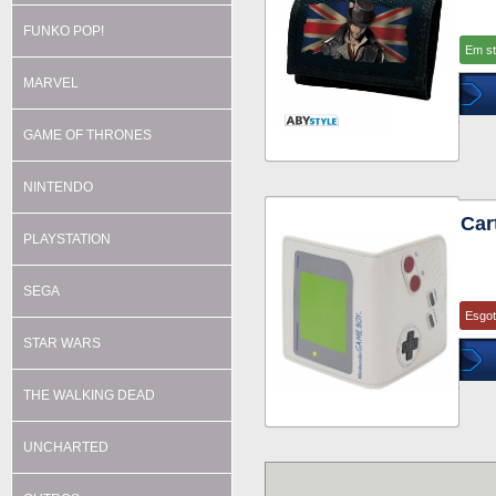
FUNKO POP!
Em s
MARVEL
GAME OF THRONES
NINTENDO
Car
PLAYSTATION
SEGA
Esgo
STAR WARS
THE WALKING DEAD
UNCHARTED