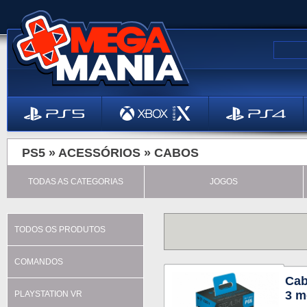
PS5 »
ACESSÓRIOS
»
CABOS
TODAS AS CATEGORIAS
JOGOS
TODOS OS PRODUTOS
COMANDOS
Cab
3 m
PLAYSTATION VR