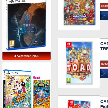
Esgo
CA
TR
4 Setembro 2026
Esgo
CAP
Fig