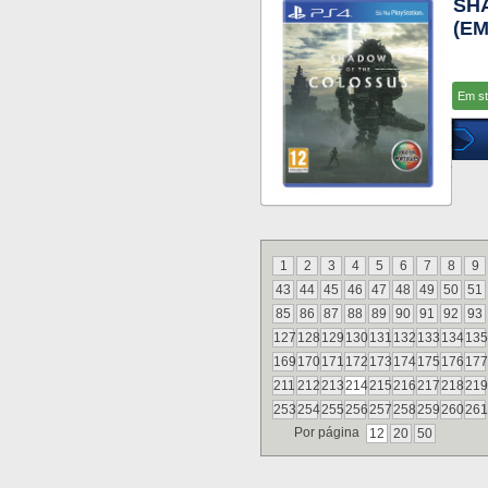
SH
(E
Em s
1
2
3
4
5
6
7
8
9
43
44
45
46
47
48
49
50
51
85
86
87
88
89
90
91
92
93
127
128
129
130
131
132
133
134
135
169
170
171
172
173
174
175
176
177
211
212
213
214
215
216
217
218
219
253
254
255
256
257
258
259
260
261
Por página
12
20
50