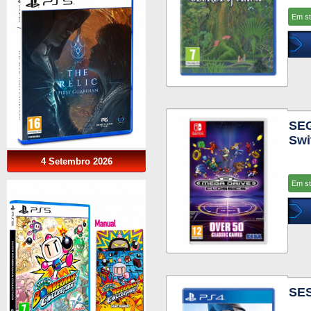
Em s
SEG
Swi
4 Setembro 2026
Em s
SES