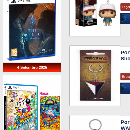
Esgo
Por
Sho
4 Setembro 2026
Esgo
Por
WA