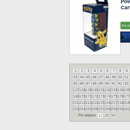
Pow
Car
Em s
1
2
3
4
5
6
7
8
9
43
44
45
46
47
48
49
50
51
85
86
87
88
89
90
91
92
93
127
128
129
130
131
132
133
134
135
169
170
171
172
173
174
175
176
177
211
212
213
214
215
216
217
218
219
253
254
255
256
257
258
259
260
261
Por página
12
20
50