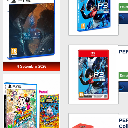
Em s
PER
4 Setembro 2026
Em s
PE
Col