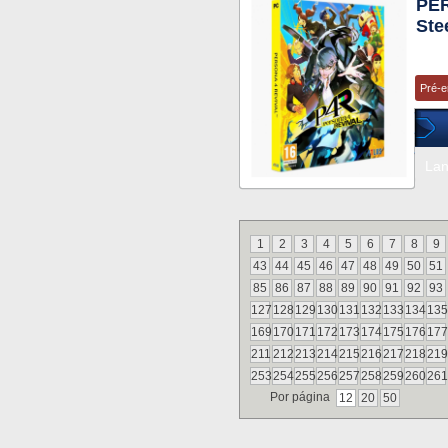
PE
Ste
Pré-
La
1
2
3
4
5
6
7
8
9
43
44
45
46
47
48
49
50
51
85
86
87
88
89
90
91
92
93
127
128
129
130
131
132
133
134
135
169
170
171
172
173
174
175
176
177
211
212
213
214
215
216
217
218
219
253
254
255
256
257
258
259
260
261
Por página
12
20
50