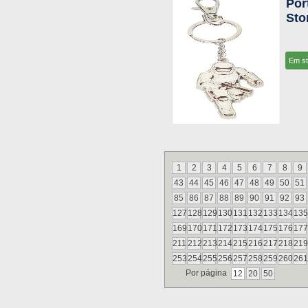
Por
Sto
Em s
1
2
3
4
5
6
7
8
9
43
44
45
46
47
48
49
50
51
85
86
87
88
89
90
91
92
93
127
128
129
130
131
132
133
134
135
169
170
171
172
173
174
175
176
177
211
212
213
214
215
216
217
218
219
253
254
255
256
257
258
259
260
261
Por página
12
20
50