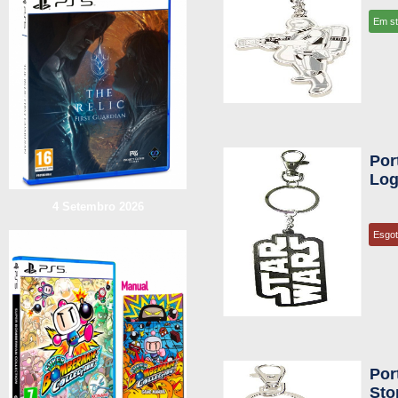
Em s
Por
Log
4 Setembro 2026
Esgo
Por
Sto