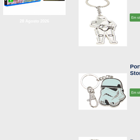
Em s
28 Agosto 2026
Por
Sto
Em s