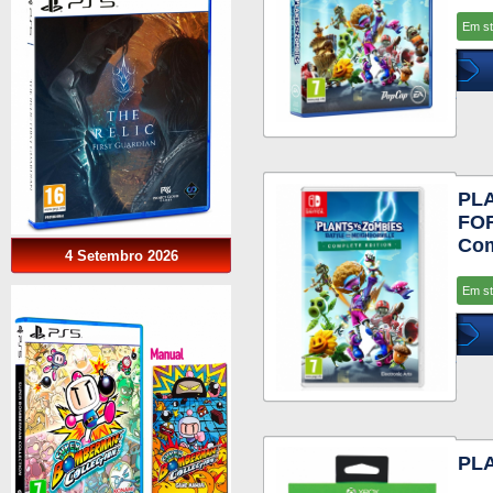
Em s
PL
FO
Com
4 Setembro 2026
Em s
PL