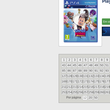
Pla
Em s
1
2
3
4
5
6
7
8
9
43
44
45
46
47
48
49
50
51
85
86
87
88
89
90
91
92
93
127
128
129
130
131
132
133
134
135
169
170
171
172
173
174
175
176
177
211
212
213
214
215
216
217
218
219
253
254
255
256
257
258
259
260
261
Por página
12
20
50