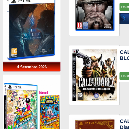
Em s
CA
BL
4 Setembro 2026
Em s
CAL
Dia