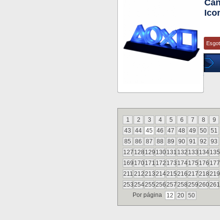
Can
Ico
Esgo
1
2
3
4
5
6
7
8
9
43
44
45
46
47
48
49
50
51
85
86
87
88
89
90
91
92
93
127
128
129
130
131
132
133
134
135
169
170
171
172
173
174
175
176
177
211
212
213
214
215
216
217
218
219
253
254
255
256
257
258
259
260
261
Por página
12
20
50