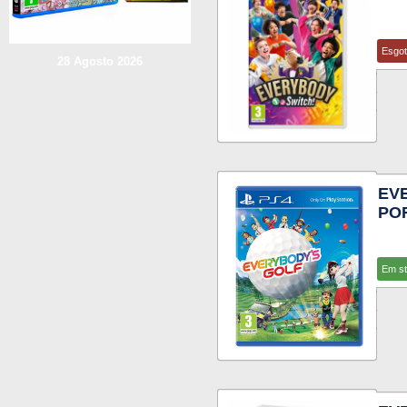
Esgo
28 Agosto 2026
EV
PO
Em s