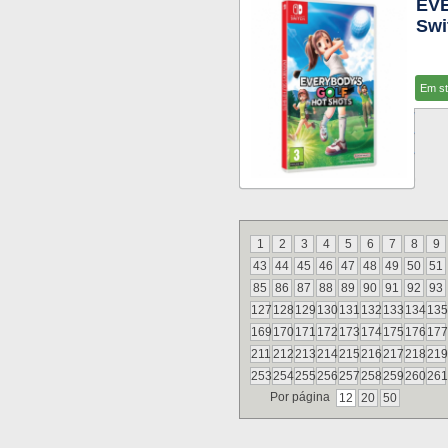
EV
Swi
Em s
1
2
3
4
5
6
7
8
9
43
44
45
46
47
48
49
50
51
85
86
87
88
89
90
91
92
93
127
128
129
130
131
132
133
134
135
169
170
171
172
173
174
175
176
177
211
212
213
214
215
216
217
218
219
253
254
255
256
257
258
259
260
261
Por página
12
20
50