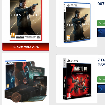
007
Em s
30 Setembro 2026
7 D
PS
Em s