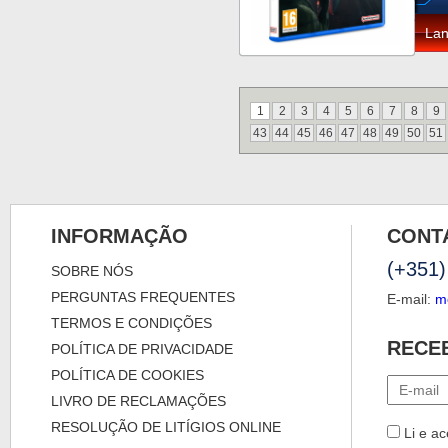
La
1
2
3
4
5
6
7
8
9
43
44
45
46
47
48
49
50
51
INFORMAÇÃO
CONT
(+351)
SOBRE NÓS
PERGUNTAS FREQUENTES
E-mail:
m
TERMOS E CONDIÇÕES
RECE
POLÍTICA DE PRIVACIDADE
POLÍTICA DE COOKIES
LIVRO DE RECLAMAÇÕES
RESOLUÇÃO DE LITÍGIOS ONLINE
Li e ac