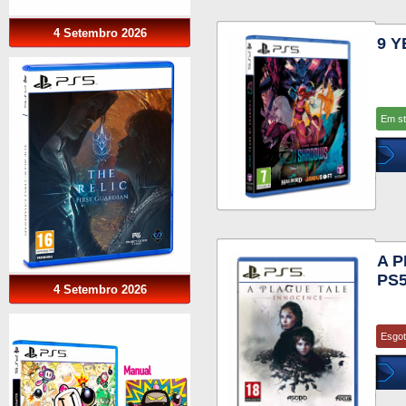
4 Setembro 2026
9 
Em s
A 
PS
4 Setembro 2026
Esgo