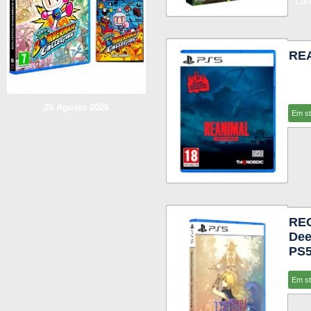
La
REA
28 Agosto 2026
Em s
RE
Dee
PS
Em s