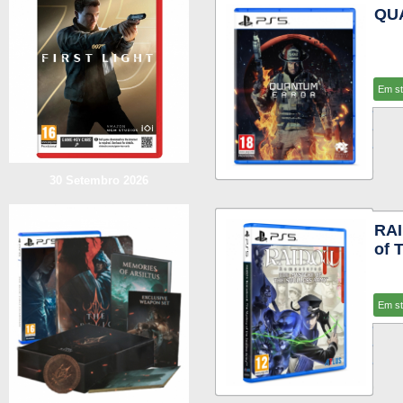
QU
Em s
30 Setembro 2026
RAI
of 
Em s