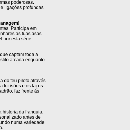
armas poderosas.
 e ligações profundas
tanagem!
ntes. Participa em
nhares as tuas asas
por esta série.
que captam toda a
estilo arcada enquanto
 do teu piloto através
 decisões e os laços
drão, faz frente às
istória da franquia.
rsonalizado antes de
 mundo numa variedade
a.