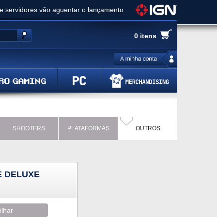
ue servidores vão aguentar o lançamento
es de cópias e vai receber novo conteúdo
0 itens
Ghost of Yotei - Análise
 Gear Solid Delta: Snake Eater - Análise
a anuncia livestream para o Fallout Day
SHOOTERS
PLATAFORMAS
OUTROS
E DELUXE
ilhar