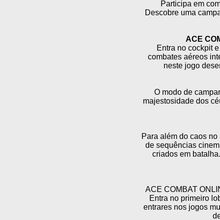
Participa em co
Descobre uma campanha
ACE COMB
Entra no cockpit e
combates aéreos int
neste jogo dese
O modo de campanh
majestosidade dos céu
Para além do caos no a
de sequências cinemá
criados em batalha.
ACE COMBAT ONLINE ap
Entra no primeiro lo
entrares nos jogos mu
de