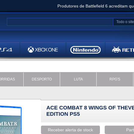
Produtores de Battlefield 6 acreditam q
Clair Obscur: Expedition 33 já vendeu 5 milhõ
Todo o site
Metal
Bethesd
ORRIDAS
DESPORTO
LUTA
RPG'S
ACE COMBAT 8 WINGS OF THEV
EDITION PS5
Receber alerta de stock
Part