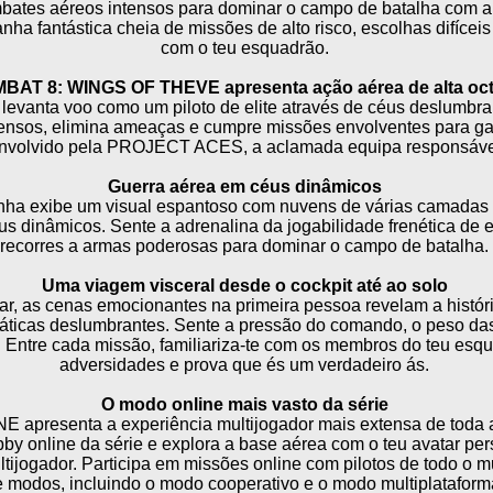
mbates aéreos intensos para dominar o campo de batalha com 
 fantástica cheia de missões de alto risco, escolhas difíceis
com o teu esquadrão.
AT 8: WINGS OF THEVE apresenta ação aérea de alta oc
 levanta voo como um piloto de elite através de céus deslumbra
ensos, elimina ameaças e cumpre missões envolventes para ga
nvolvido pela PROJECT ACES, a aclamada equipa responsável 
Guerra aérea em céus dinâmicos
a exibe um visual espantoso com nuvens de várias camadas 
s dinâmicos. Sente a adrenalina da jogabilidade frenética de 
recorres a armas poderosas para dominar o campo de batalha.
Uma viagem visceral desde o cockpit até ao solo
r, as cenas emocionantes na primeira pessoa revelam a história
ticas deslumbrantes. Sente a pressão do comando, o peso das
 Entre cada missão, familiariza-te com os membros do teu esqua
adversidades e prova que és um verdadeiro ás.
O modo online mais vasto da série
resenta a experiência multijogador mais extensa de toda a h
bby online da série e explora a base aérea com o teu avatar pe
ltijogador. Participa em missões online com pilotos de todo o
 modos, incluindo o modo cooperativo e o modo multiplataform