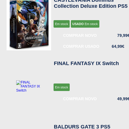
CASTLEVANIA Dominus
Collection Deluxe Edition PS5
Em stock
USADO
Em stock
COMPRAR NOVO
79,99
COMPRAR USADO
64,99€
FINAL FANTASY IX Switch
Em stock
COMPRAR NOVO
49,99
BALDURS GATE 3 PS5