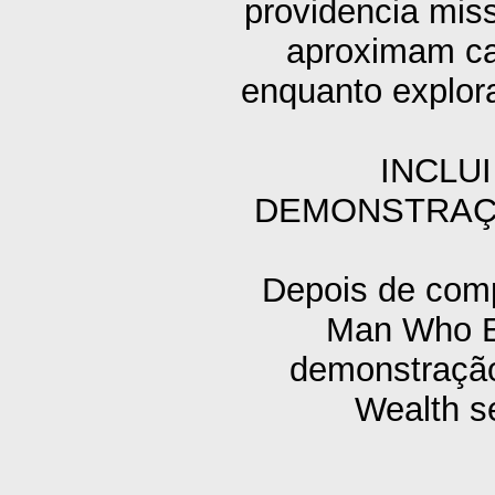
providencia mis
aproximam ca
enquanto explor
INCLU
DEMONSTRAÇÃ
Depois de comp
Man Who E
demonstração 
Wealth s