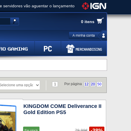
ue servidores vão aguentar o lançamento
es de cópias e vai receber novo conteúdo
0 itens
Ghost of Yotei - Análise
 Gear Solid Delta: Snake Eater - Análise
a anuncia livestream para o Fallout Day
Por página
1
12
20
50
KINGDOM COME Deliverance II
Gold Edition PS5
-38%
79.99€
Em stock