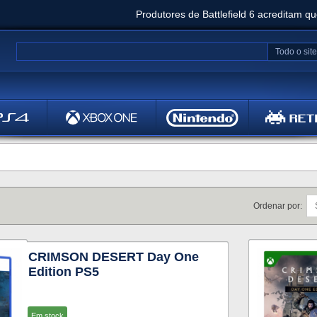
Produtores de Battlefield 6 acreditam q
Clair Obscur: Expedition 33 já vendeu 5 milhõ
Todo o site
Metal
Bethesd
Ordenar por:
CRIMSON DESERT Day One
Edition PS5
Em stock