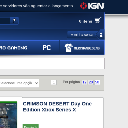
ue servidores vão aguentar o lançamento
es de cópias e vai receber novo conteúdo
0 itens
Ghost of Yotei - Análise
 Gear Solid Delta: Snake Eater - Análise
a anuncia livestream para o Fallout Day
Por página
1
12
20
50
CRIMSON DESERT Day One
Edition Xbox Series X
Em stock