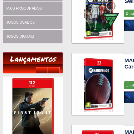
Swi
MAIS PROCURADOS
Em s
JOGOS USADOS
JOGOS DIGITAIS
Lançamentos
MAD
Car
Em s
MAR