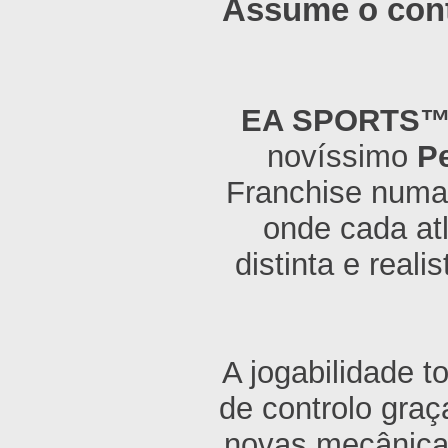
Assume o cont
EA SPORTS™ 
novíssimo
P
Franchise numa 
onde cada at
distinta e real
A jogabilidade t
de controlo graç
novas mecânicas