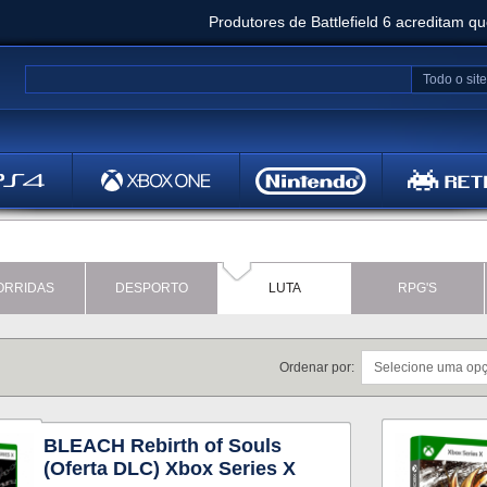
Produtores de Battlefield 6 acreditam q
Clair Obscur: Expedition 33 já vendeu 5 milhõ
Todo o site
Metal
Bethesd
ORRIDAS
DESPORTO
LUTA
RPG'S
Ordenar por:
BLEACH Rebirth of Souls
(Oferta DLC) Xbox Series X