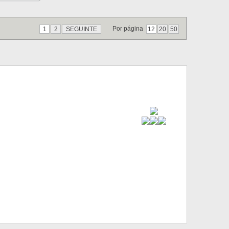
Por página
1
2
SEGUINTE
12
20
50