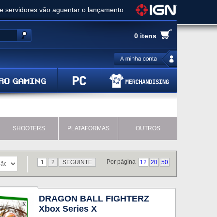
ue servidores vão aguentar o lançamento
es de cópias e vai receber novo conteúdo
0 itens
Ghost of Yotei - Análise
 Gear Solid Delta: Snake Eater - Análise
a anuncia livestream para o Fallout Day
SHOOTERS
PLATAFORMAS
OUTROS
Por página
1
2
SEGUINTE
12
20
50
DRAGON BALL FIGHTERZ
Xbox Series X