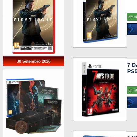
Em s
30 Setembro 2026
7 D
PS
Em s