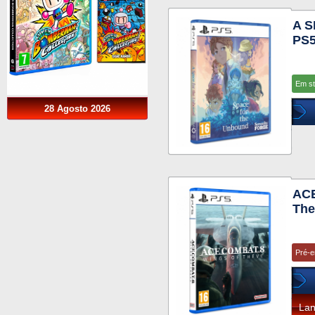
A 
PS
Em s
28 Agosto 2026
ACE
The
Pré-
La