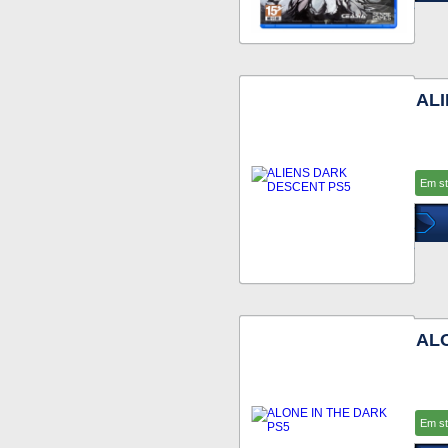
AL
Em s
ALO
Em s