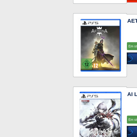
AE
Em s
AI 
Em s