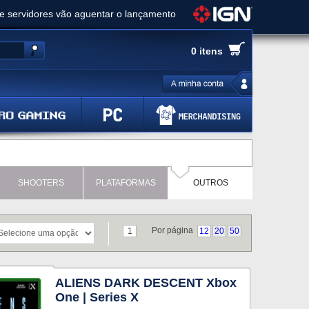
ue servidores vão aguentar o lançamento
es de cópias e vai receber novo conteúdo
0 itens
Ghost of Yotei - Análise
 Gear Solid Delta: Snake Eater - Análise
a anuncia livestream para o Fallout Day
SHOOTERS
PLATAFORMAS
OUTROS
Por página
1
12
20
50
ALIENS DARK DESCENT Xbox
One | Series X