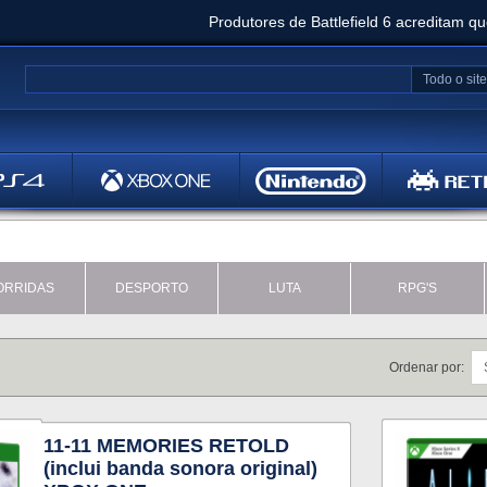
Produtores de Battlefield 6 acreditam q
Clair Obscur: Expedition 33 já vendeu 5 milhõ
Todo o site
Metal
Bethesd
ORRIDAS
DESPORTO
LUTA
RPG'S
Ordenar por:
11-11 MEMORIES RETOLD
(inclui banda sonora original)