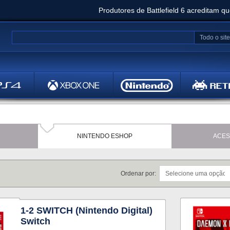
Produtores de Battlefield 6 acreditam q
Clair Obscur: Expedition 33 já vendeu 5 milhõ
Todo o site
Metal
Bethesd
NINTENDO ESHOP
ACES
Ordenar por:
1-2 SWITCH (Nintendo Digital)
Switch