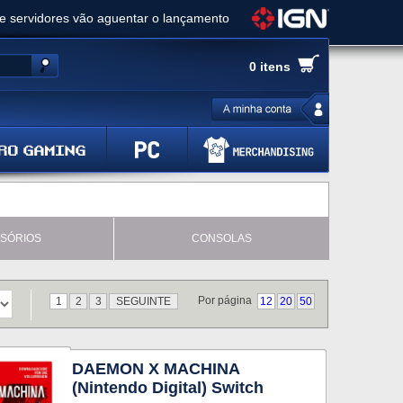
ue servidores vão aguentar o lançamento
es de cópias e vai receber novo conteúdo
0 itens
Ghost of Yotei - Análise
 Gear Solid Delta: Snake Eater - Análise
a anuncia livestream para o Fallout Day
SÓRIOS
CONSOLAS
Por página
1
2
3
SEGUINTE
12
20
50
DAEMON X MACHINA
(Nintendo Digital) Switch