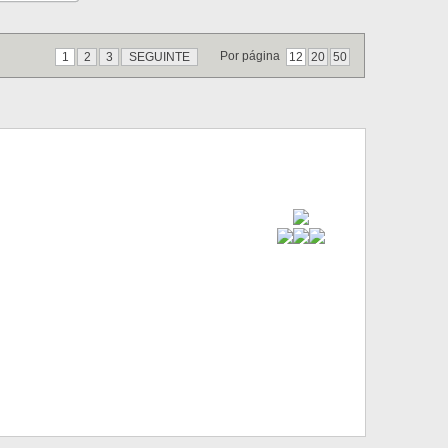
Por página
1
2
3
SEGUINTE
12
20
50