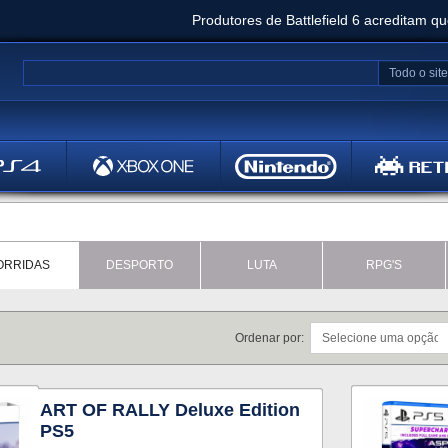
Produtores de Battlefield 6 acreditam q
Clair Obscur: Expedition 33 já vendeu 5 milhõ
Todo o site
Metal
Bethesd
ORRIDAS
DESPORTO
LUTA
RPG'S
Ordenar por:
ART OF RALLY Deluxe Edition
PS5