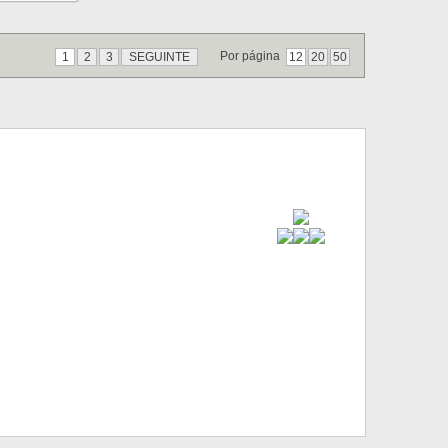
Por página
1
2
3
SEGUINTE
12
20
50