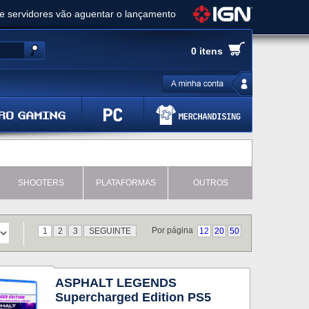
ue servidores vão aguentar o lançamento
es de cópias e vai receber novo conteúdo
0 itens
Ghost of Yotei - Análise
 Gear Solid Delta: Snake Eater - Análise
a anuncia livestream para o Fallout Day
SHOOTERS
PLATAFORMAS
OUTROS
Por página
1
2
3
SEGUINTE
12
20
50
ASPHALT LEGENDS
Supercharged Edition PS5