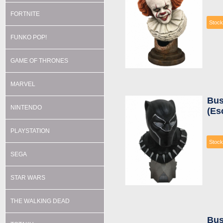
FORTNITE
Stock
FUNKO POP!
GAME OF THRONES
MARVEL
Bus
NINTENDO
(Es
PLAYSTATION
Stock
SEGA
STAR WARS
THE WALKING DEAD
Bu