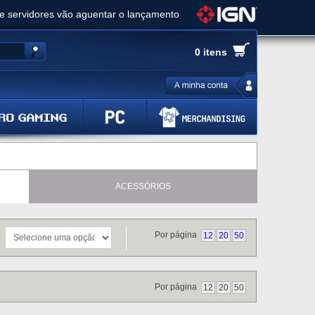
ue servidores vão aguentar o lançamento
es de cópias e vai receber novo conteúdo
0 itens
Ghost of Yotei - Análise
 Gear Solid Delta: Snake Eater - Análise
a anuncia livestream para o Fallout Day
ACESSÓRIOS
Por página
12
20
50
r:
Por página
12
20
50