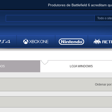
Produtores de Battlefield 6 acreditam q
Clair Obscur: Expedition 33 já vendeu 5 milhõ
Todo o site
Metal
Bethesd
GOS
LOJA WINDOWS
Ordenar po