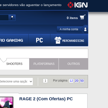
ue servidores vão aguentar o lançamento
es de cópias e vai receber novo conteúdo
0 itens
Ghost of Yotei - Análise
 Gear Solid Delta: Snake Eater - Análise
a anuncia livestream para o Fallout Day
SHOOTERS
PLATAFORMAS
OUTROS
Por página
1
12
20
50
RAGE 2 (Com Ofertas) PC