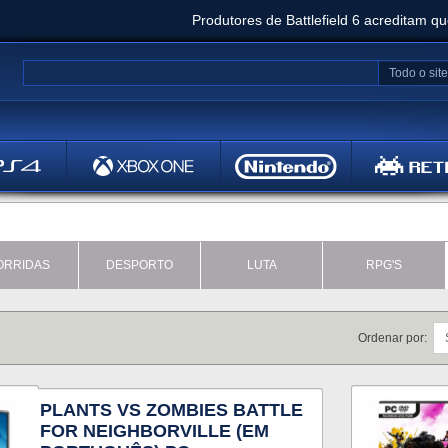
Produtores de Battlefield 6 acreditam q
Clair Obscur: Expedition 33 já vendeu 5 milhõ
Todo o site
Metal
Bethesd
ORRIDAS
DESPORTO
LUTA
RPG'S
Ordenar por:
PLANTS VS ZOMBIES BATTLE
FOR NEIGHBORVILLE (EM