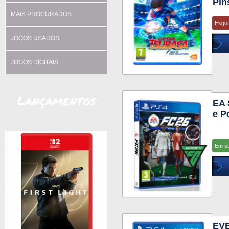
Pin
MAIS PROCURADOS
Esgo
JOGOS USADOS
JOGOS DIGITAIS
Lançamentos
EA 
e P
Em s
EV