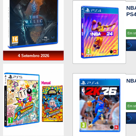
NBA
PS
Em s
4 Setembro 2026
NBA
Em s