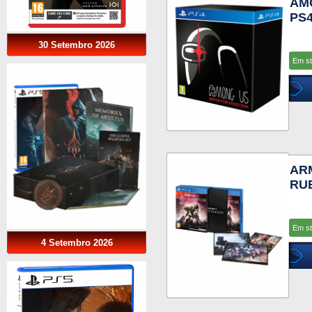
AMO
PS
30 Setembro 2026
Em s
AR
RUB
Em s
4 Setembro 2026