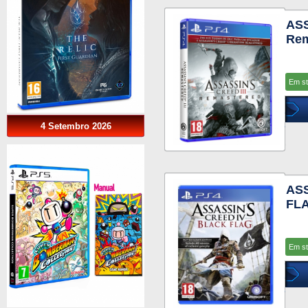
AS
Rem
Em s
4 Setembro 2026
AS
FLA
Em s