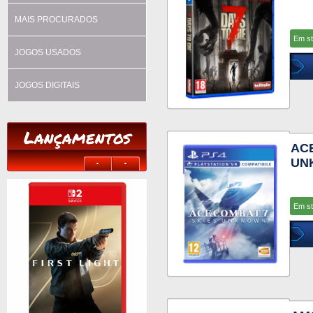
MAIS PROCURADOS
Em s
JOGOS USADOS
JOGOS DIGITAIS
Lançamentos
AC
UN
Em s