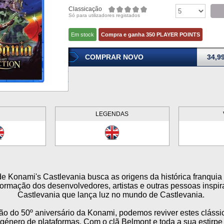
Classicação
Só para utilizadores registados
Em stock
Compra e ganha 350 PLAYER POINTS
COMPRAR NOVO
34,9
LEGENDAS
de Konami's Castlevania busca as origens da histórica franquia
ormação dos desenvolvedores, artistas e outras pessoas inspi
Castlevania que lança luz no mundo de Castlevania.
ão do 50º aniversário da Konami, podemos reviver estes cláss
 género de plataformas. Com o clã Belmont e toda a sua estirpe 