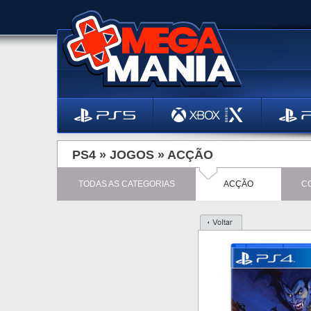
PS4 »
JOGOS
»
ACÇÃO
TODAS AS CATEGORIAS
ACÇÃO
C