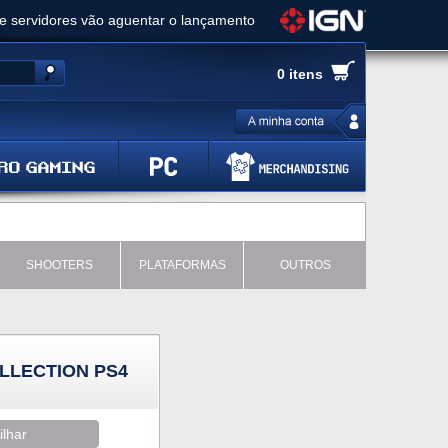
ue servidores vão aguentar o lançamento
es de cópias e vai receber novo conteúdo
0 itens
Ghost of Yotei - Análise
 Gear Solid Delta: Snake Eater - Análise
a anuncia livestream para o Fallout Day
SHOOTERS
PLATAFORMAS
OUTROS
LLECTION PS4
ilhar