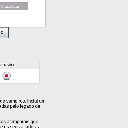
Classificar
9€
VERSÃO
 de vampiros. Inclui um
radas pelo legado de
icos atemporais que
e os seus aliados, a