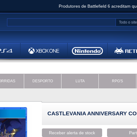
Produtores de Battlefield 6 acreditam q
Clair Obscur: Expedition 33 já vendeu 5 milhõ
Todo o site
Metal
Bethesd
ORRIDAS
DESPORTO
LUTA
RPG'S
CASTLEVANIA ANNIVERSARY CO
Receber alerta de stock
Part