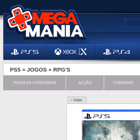
PS5 »
JOGOS
»
RPG'S
TODAS AS CATEGORIAS
ACÇÃO
CORRIDAS