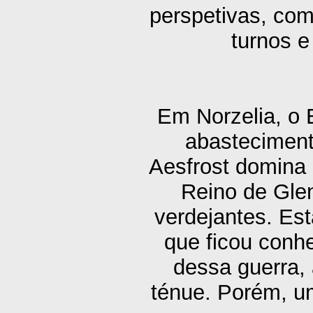
perspetivas, co
turnos 
Em Norzelia, o 
abasteciment
Aesfrost domina o
Reino de Glen
verdejantes. Es
que ficou conh
dessa guerra,
ténue. Porém, u