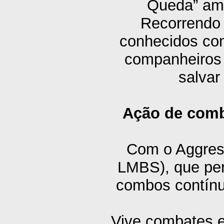
Queda” ame
Recorrendo 
conhecidos co
companheiros
salvar
Ação de comb
Com o Aggress
LMBS), que per
combos contín
Vive combates e