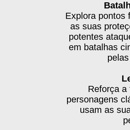
Batalh
Explora pontos 
as suas proteç
potentes ataq
em batalhas ci
pelas
L
Reforça a 
personagens cl
usam as sua
p