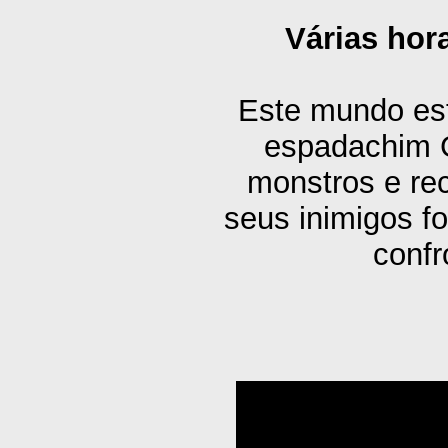
Várias hor
Este mundo est
espadachim G
monstros e re
seus inimigos f
confr