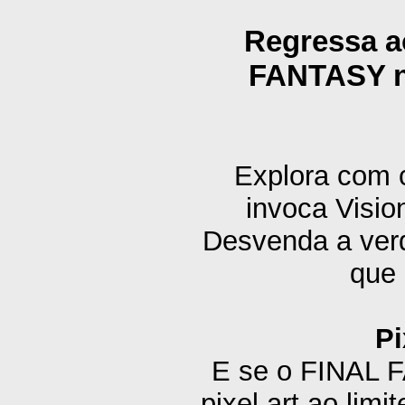
Regressa a
FANTASY n
Explora com 
invoca Visio
Desvenda a verd
que 
Pi
E se o FINAL F
pixel art ao l