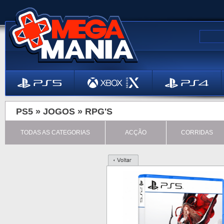
PS5 »
JOGOS
»
RPG'S
TODAS AS CATEGORIAS
ACÇÃO
CORRIDAS