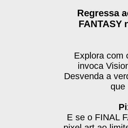
Regressa a
FANTASY n
Explora com 
invoca Visio
Desvenda a verd
que 
Pi
E se o FINAL F
pixel art ao l