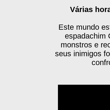
Várias hor
Este mundo est
espadachim G
monstros e re
seus inimigos f
confr