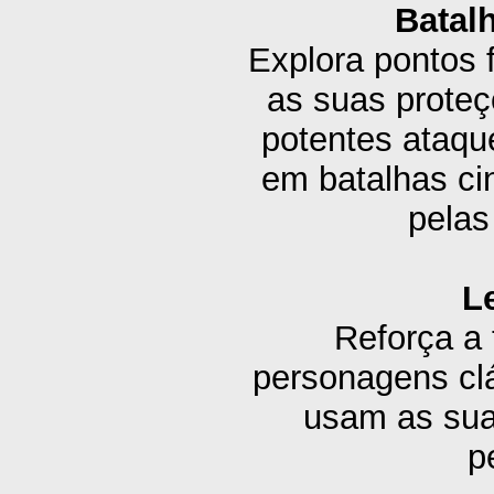
Batalh
Explora pontos 
as suas proteç
potentes ataq
em batalhas ci
pelas
L
Reforça a 
personagens cl
usam as sua
p